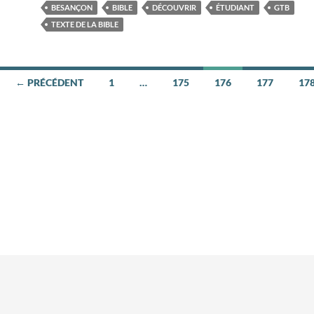
BESANÇON
BIBLE
DÉCOUVRIR
ÉTUDIANT
GTB
TEXTE DE LA BIBLE
← PRÉCÉDENT
1
…
175
176
177
17