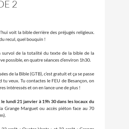
DE 2
’hui voit la bible derrière des préjugés religieux.
du recul, quel bouquin !
urvol de la totalité du texte de la bible de la
tive possible, en quatre séances d’environ 1h30.
es de la Bible (GTB), c’est gratuit et ça se passe
d tu veux. Tu contactes le FEU de Besançon, on
res intéressés et on en lance une de plus !
le lundi 21 janvier à 19h 30 dans les locaux du
la Grange Marguet ou accès piéton face au 70
m).
2, 22 arrêt « Quatre Vents » et 32 arrêt « Grange