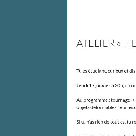
ATELIER « F
Tu es étudiant, curieux et dis
Jeudi 17 janvier à 20h
, un n
Au programme : tournage -> p
objets déformables, feuilles d
Si tu n’as rien de tout ça, tu