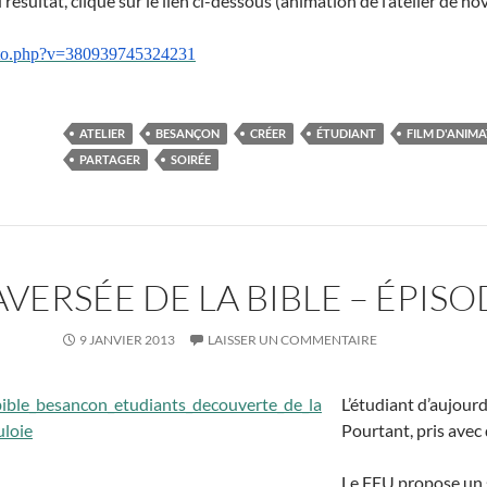
résultat, clique sur le lien ci-dessous (animation de l’atelier de no
oto.php?v=380939745324231
ATELIER
BESANÇON
CRÉER
ÉTUDIANT
FILM D'ANIM
PARTAGER
SOIRÉE
ERSÉE DE LA BIBLE – ÉPISO
9 JANVIER 2013
LAISSER UN COMMENTAIRE
L’étudiant d’aujourd
Pourtant, pris avec 
Le FEU propose un su