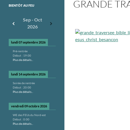
GRANDE TRAV
BIENTÔT AU FEU
Sep - Oct
2026
lundi 07 septembre 2026
Pré-rentrée
Début :
19:00
Plus de détails...
lundi 14 septembre 2026
Soirée de rentrée
Début :
20:00
Plus de détails...
vendredi 09 octobre 2026
WE des FEUs du Nord-est
Début :
0:00
Plus de détails...