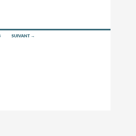
8
SUIVANT →