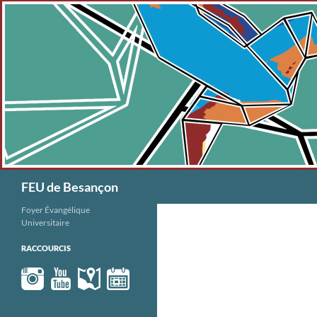
Aller
au
contenu
Recherche
FEU de Besançon
Foyer Évangélique
Universitaire
RACCOURCIS