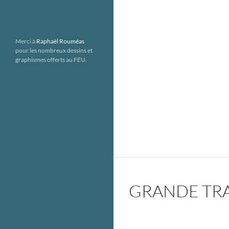
Merci à
Raphaël Rouméas
pour les nombreux dessins et
graphismes offerts au FEU.
GRANDE TRAV