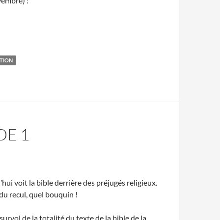
vembre) :
ATION
DE 1
’hui voit la bible derrière des préjugés religieux.
du recul, quel bouquin !
rvol de la totalité du texte de la bible de la