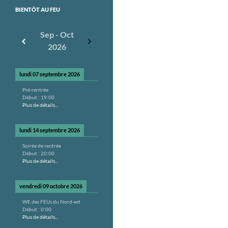
BIENTÔT AU FEU
Sep - Oct
2026
lundi 07 septembre 2026
Pré-rentrée
Début :
19:00
Plus de détails...
lundi 14 septembre 2026
Soirée de rentrée
Début :
20:00
Plus de détails...
vendredi 09 octobre 2026
WE des FEUs du Nord-est
Début :
0:00
Plus de détails...