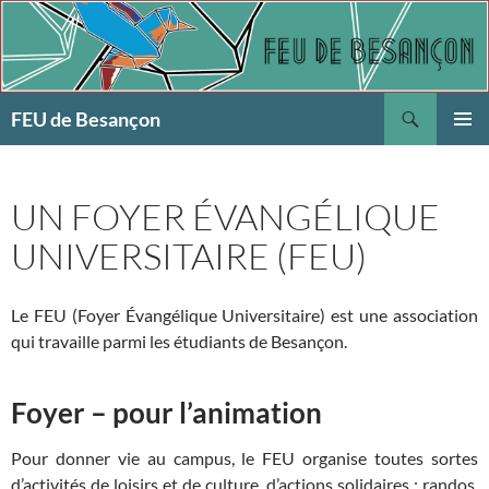
Aller
au
contenu
Recherche
FEU de Besançon
MENU
PRINCI
UN FOYER ÉVANGÉLIQUE
UNIVERSITAIRE (FEU)
Le FEU (Foyer Évangélique Universitaire) est une association
qui travaille parmi les étudiants de Besançon.
Foyer – pour l’animation
Pour donner vie au campus, le FEU organise toutes sortes
d’activités de loisirs et de culture, d’actions solidaires : randos,