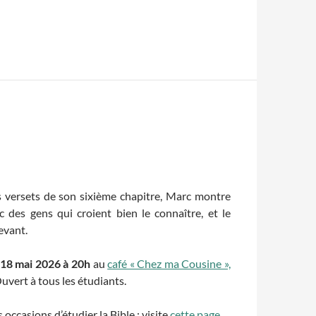
s versets de son sixième chapitre, Marc montre
c des gens qui croient bien le connaître, et le
evant.
 18 mai 2026 à 20h
au
café « Chez ma Cousine »,
Ouvert à tous les étudiants.
occasions d’étudier la Bible : visite
cette page
.