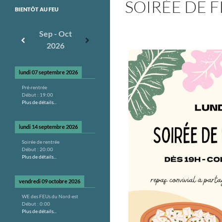
SOIRÉE DE F
BIENTÔT AU FEU
Sep - Oct
2026
lundi 07 septembre 2026
Pré-rentrée
Début :
19:00
Plus de détails...
lundi 14 septembre 2026
Soirée de rentrée
Début :
20:00
Plus de détails...
vendredi 09 octobre 2026
WE des FEUs du Nord-est
Début :
0:00
Plus de détails...