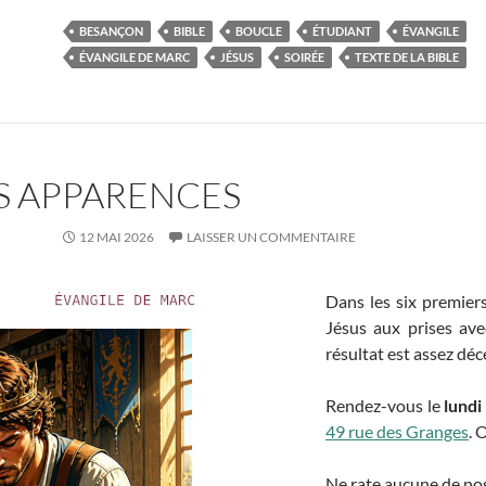
BESANÇON
BIBLE
BOUCLE
ÉTUDIANT
ÉVANGILE
ÉVANGILE DE MARC
JÉSUS
SOIRÉE
TEXTE DE LA BIBLE
S APPARENCES
12 MAI 2026
LAISSER UN COMMENTAIRE
Dans les six premier
Jésus aux prises ave
résultat est assez déc
Rendez-vous le
lundi
49 rue des Granges
. 
Ne rate aucune de nos 