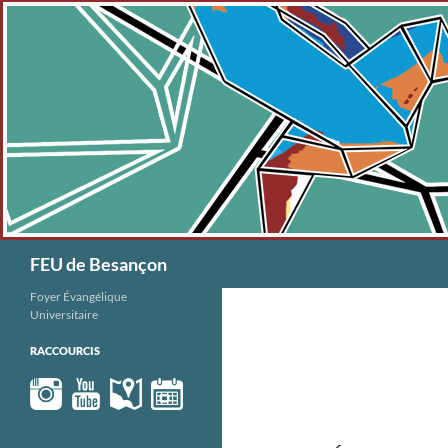
Aller
au
contenu
Recherche
FEU de Besançon
Foyer Évangélique
Universitaire
RACCOURCIS