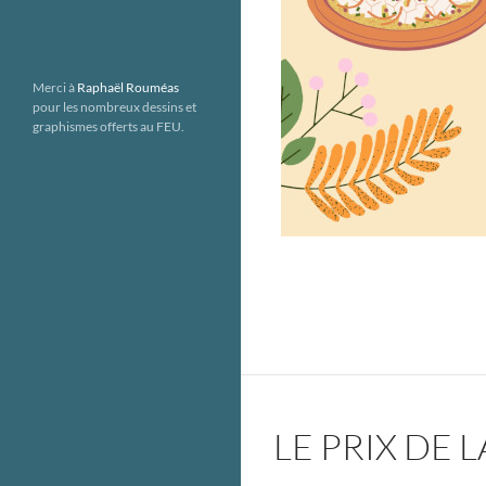
Merci à
Raphaël Rouméas
pour les nombreux dessins et
graphismes offerts au FEU.
LE PRIX DE 