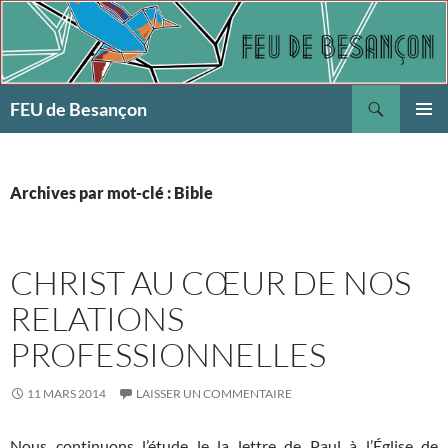
Aller
au
contenu
Recherche
FEU de Besançon
MENU
PRINCI
Archives par mot-clé : Bible
CHRIST AU CŒUR DE NOS
RELATIONS
PROFESSIONNELLES
11 MARS 2014
LAISSER UN COMMENTAIRE
Nous continuons l’étude le la lettre de Paul à l’Église de