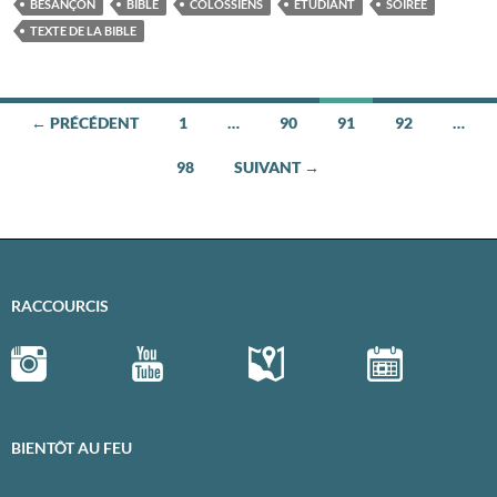
BESANÇON
BIBLE
COLOSSIENS
ÉTUDIANT
SOIRÉE
TEXTE DE LA BIBLE
← PRÉCÉDENT
1
…
90
91
92
…
Navigation
98
SUIVANT →
des
articles
RACCOURCIS
BIENTÔT AU FEU