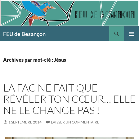
Aller
au
contenu
Recherche
FEU de Besançon
MENU
PRINCI
Archives par mot-clé : Jésus
LA FAC NE FAIT QUE
RÉVÉLER TON CŒUR… ELLE
NE LE CHANGE PAS !
1 SEPTEMBRE 2014
LAISSER UN COMMENTAIRE