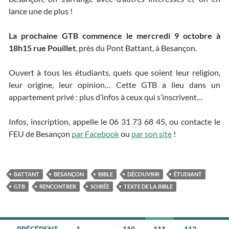
lance une de plus !
La prochaine GTB commence le mercredi 9 octobre à
18h15 rue Pouillet
, près du Pont Battant, à Besançon.
Ouvert à tous les étudiants, quels que soient leur religion,
leur origine, leur opinion… Cette GTB a lieu dans un
appartement privé : plus d’infos à ceux qui s’inscrivent…
Infos, inscription, appelle le 06 31 73 68 45, ou contacte le
FEU de Besançon
par Facebook
ou
par son site
!
BATTANT
BESANÇON
BIBLE
DÉCOUVRIR
ÉTUDIANT
GTB
RENCONTRER
SOIRÉE
TEXTE DE LA BIBLE
← PRÉCÉDENT
1
…
110
111
112
…