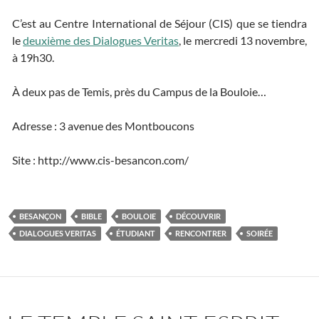
C’est au Centre International de Séjour (CIS) que se tiendra
le
deuxième des Dialogues Veritas
, le mercredi 13 novembre,
à 19h30.
À deux pas de Temis, près du Campus de la Bouloie…
Adresse : 3 avenue des Montboucons
Site : http://www.cis-besancon.com/
BESANÇON
BIBLE
BOULOIE
DÉCOUVRIR
DIALOGUES VERITAS
ÉTUDIANT
RENCONTRER
SOIRÉE