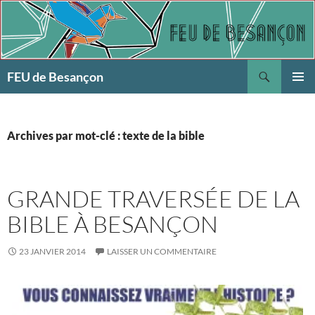
Aller
au
contenu
Recherche
FEU de Besançon
MENU
PRINCI
Archives par mot-clé : texte de la bible
GRANDE TRAVERSÉE DE LA
BIBLE À BESANÇON
23 JANVIER 2014
LAISSER UN COMMENTAIRE