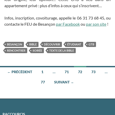
appartement privé : plus d’infos à ceux qui s’inscrivent…
Infos, inscription, covoiturage, appelle le 06 31 73 68 45, ou
contacte le FEU de Besançon
par Facebook
ou
par son site
!
BESANÇON
BIBLE
DÉCOUVRIR
ÉTUDIANT
GTB
RENCONTRER
SOIRÉE
TEXTE DE LA BIBLE
← PRÉCÉDENT
1
…
71
72
73
…
Navigation
77
SUIVANT →
des
articles
RACCOURCIS