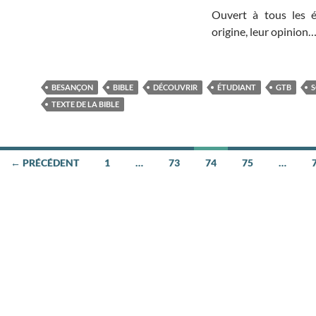
Ouvert à tous les ét
origine, leur opinion
BESANÇON
BIBLE
DÉCOUVRIR
ÉTUDIANT
GTB
S
TEXTE DE LA BIBLE
← PRÉCÉDENT
1
…
73
74
75
…