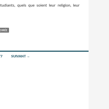
udiants, quels que soient leur religion, leur
…
OIRÉE
77
SUIVANT →