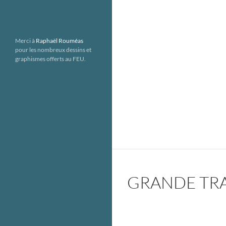
Merci à
Raphaël Rouméas
pour les nombreux dessins et
graphismes offerts au FEU.
GRANDE TRA