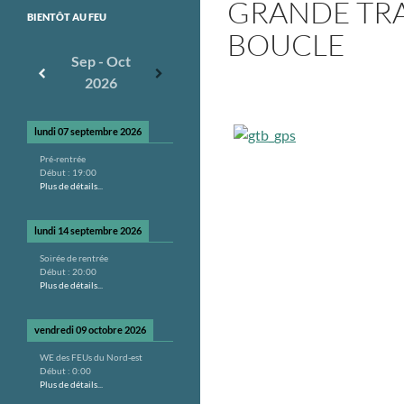
GRANDE TRA
BIENTÔT AU FEU
BOUCLE
Sep - Oct
2026
lundi 07 septembre 2026
Pré-rentrée
Début :
19:00
Plus de détails...
lundi 14 septembre 2026
Soirée de rentrée
Début :
20:00
Plus de détails...
vendredi 09 octobre 2026
WE des FEUs du Nord-est
Début :
0:00
Plus de détails...