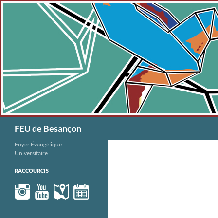
Aller
au
contenu
Recherche
FEU de Besançon
Foyer Évangélique
Universitaire
RACCOURCIS