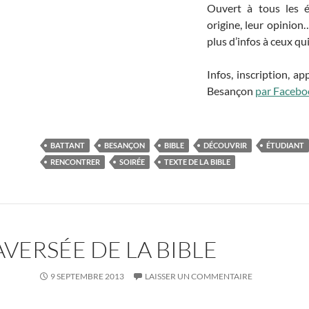
Ouvert à tous les ét
origine, leur opinio
plus d’infos à ceux qu
Infos, inscription, a
Besançon
par Facebo
BATTANT
BESANÇON
BIBLE
DÉCOUVRIR
ÉTUDIANT
RENCONTRER
SOIRÉE
TEXTE DE LA BIBLE
VERSÉE DE LA BIBLE
9 SEPTEMBRE 2013
LAISSER UN COMMENTAIRE