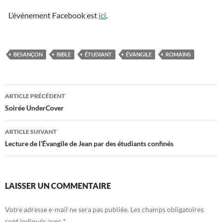
L’événement Facebook est
ici
.
BESANÇON
BIBLE
ÉTUDIANT
ÉVANGILE
ROMAINS
ARTICLE PRÉCÉDENT
Navigation
Soirée UnderCover
des
ARTICLE SUIVANT
articles
Lecture de l’Évangile de Jean par des étudiants confinés
LAISSER UN COMMENTAIRE
Votre adresse e-mail ne sera pas publiée.
Les champs obligatoires
sont indiqués avec
*