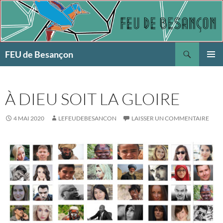
Aller
au
contenu
Recherche
FEU de Besançon
MENU
PRINCI
À DIEU SOIT LA GLOIRE
4 MAI 2020
LEFEUDEBESANCON
LAISSER UN COMMENTAIRE