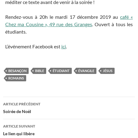
méditer ce texte avant de venir à la soirée !
Rendez-vous à 20h le mardi 17 décembre 2019 au
café «
Chez ma Cousine », 49 rue des Granges
. Ouvert à tous les
étudiants.
L’événement Facebook est
ici
.
BESANÇON
BIBLE
ÉTUDIANT
ÉVANGILE
JÉSUS
ROMAINS
ARTICLE PRÉCÉDENT
Navigation
Soirée de Noël
des
ARTICLE SUIVANT
articles
Le lien qui libère