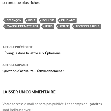
seront que plus riches !
BESANÇON
BIBLE
BOULOIE
ÉTUDIANT
ÉVANGILE DE MATTHIEU
JÉSUS
SOIRÉE
TEXTE DE LA BIBLE
ARTICLE PRÉCÉDENT
Navigation
L’Évangile dans la lettre aux Éphésiens
des
ARTICLE SUIVANT
articles
Question d’actualité… l’environnement ?
LAISSER UN COMMENTAIRE
Votre adresse e-mail ne sera pas publiée.
Les champs obligatoires
sont indiqués avec
*