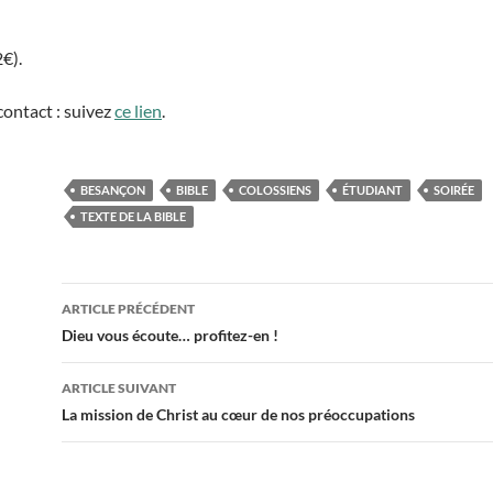
2€).
contact : suivez
ce lien
.
BESANÇON
BIBLE
COLOSSIENS
ÉTUDIANT
SOIRÉE
TEXTE DE LA BIBLE
ARTICLE PRÉCÉDENT
Navigation
Dieu vous écoute… profitez-en !
des
ARTICLE SUIVANT
articles
La mission de Christ au cœur de nos préoccupations