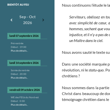
Nous continuons l’étude le la
BIENTÔT AU FEU
Sep - Oct
Serviteurs, obéissez en t
2026
avec simplicité de cœur, 
hommes,
sachant que vous
injustice, et il n’y a pas 
lundi 07 septembre 2026
un Maître dans le ciel.
Pré-rentrée
Début :
19:00
Plus de détails...
Nous avons sauté le texte sur
lundi 14 septembre 2026
Dans une société marquée par 
révolution, ni le
statu-quo
. P
Soirée de rentrée
Début :
20:00
chrétiens ?
Plus de détails...
Nous sommes dans la partie t
vendredi 09 octobre 2026
Christ dans beaucoup de domain
WE des FEUs du Nord-est
témoignage chrétien dans le
Début :
0:00
Plus de détails...