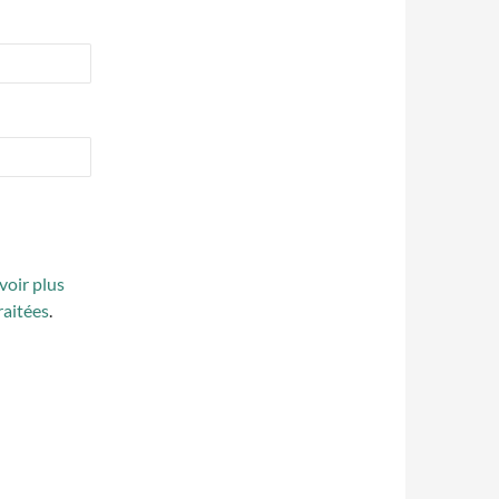
voir plus
raitées
.