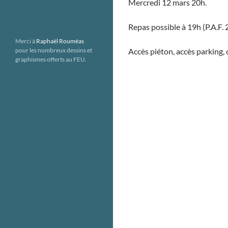
Mercredi 12 mars 20h.
Repas possible à 19h (P.A.F. 
Merci à
Raphaël Rouméas
Accès piéton, accès parking, 
pour les nombreux dessins et
graphismes offerts au FEU.