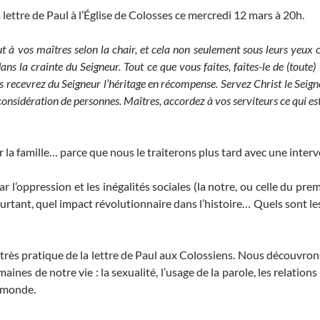
 lettre de Paul à l’Église de Colosses ce mercredi 12 mars à 20h.
out à vos maîtres selon la chair, et cela non seulement sous leurs ye
dans la crainte du Seigneur.
Tout ce que vous faites, faites-le de (tout
 recevrez du Seigneur l’héritage en récompense. Servez Christ le Seign
de considération de personnes.
Maîtres, accordez à vos serviteurs ce qui est
 la famille… parce que nous le traiterons plus tard avec une interv
l’oppression et les inégalités sociales (la notre, ou celle du prem
ourtant, quel impact révolutionnaire dans l’histoire… Quels sont le
rès pratique de la lettre de Paul aux Colossiens. Nous découvron
es de notre vie : la sexualité, l’usage de la parole, les relations int
 monde.