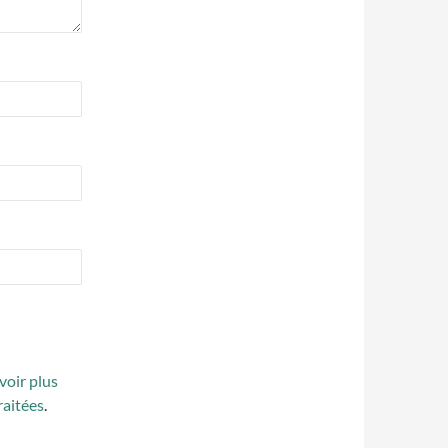
voir plus
raitées
.