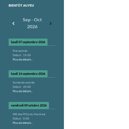
BIENTÔT AU FEU
Sep - Oct
2026
lundi 07 septembre 2026
Pré-rentrée
Début :
19:00
Plus de détails...
lundi 14 septembre 2026
Soirée de rentrée
Début :
20:00
Plus de détails...
vendredi 09 octobre 2026
WE des FEUs du Nord-est
Début :
0:00
Plus de détails...