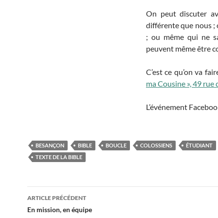
On peut discuter av
différente que nous ; 
; ou même qui ne sav
peuvent même être con
C’est ce qu’on va fai
ma Cousine », 49 rue
L’événement Faceboo
BESANÇON
BIBLE
BOUCLE
COLOSSIENS
ÉTUDIANT
TEXTE DE LA BIBLE
ARTICLE PRÉCÉDENT
Navigation
En mission, en équipe