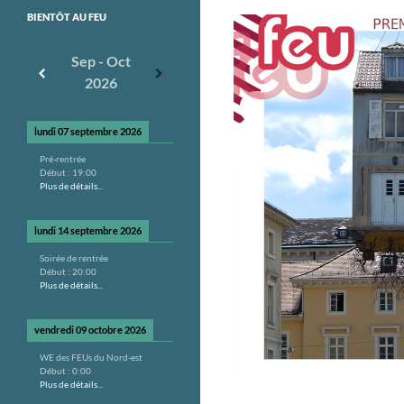
BIENTÔT AU FEU
Sep - Oct
2026
lundi 07 septembre 2026
Pré-rentrée
Début :
19:00
Plus de détails...
lundi 14 septembre 2026
Soirée de rentrée
Début :
20:00
Plus de détails...
vendredi 09 octobre 2026
WE des FEUs du Nord-est
Début :
0:00
Plus de détails...