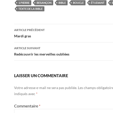
1 PIERRE
BESANÇON
BIBLE
BOUCLE
ÉTUDIANT
TEXTE DE LA BIBLE
ARTICLE PRÉCÉDENT
Navigation
Mardi gras
des
ARTICLE SUIVANT
articles
Redécouvrir les merveilles oubliées
LAISSER UN COMMENTAIRE
Votre adresse e-mail ne sera pas publiée.
Les champs obligatoir
indiqués avec
*
Commentaire
*