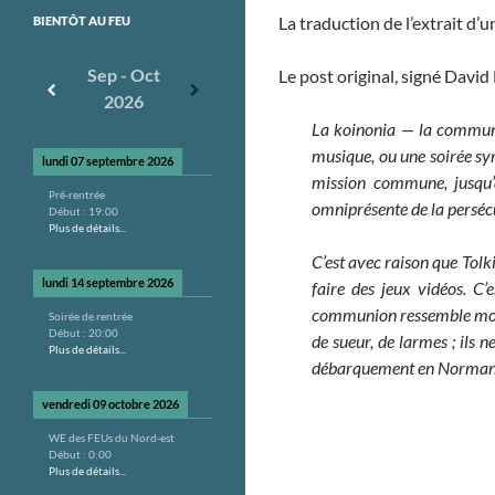
La traduction de l’extrait d’u
BIENTÔT AU FEU
Sep - Oct
Le post original, signé David
2026
La koinonia — la communau
musique, ou une soirée sym
lundi 07 septembre 2026
mission commune, jusqu’à
Pré-rentrée
omniprésente de la perséc
Début :
19:00
Plus de détails...
C’est avec raison que Tolk
lundi 14 septembre 2026
faire des jeux vidéos. C’
communion ressemble moins 
Soirée de rentrée
Début :
20:00
de sueur, de larmes ; ils
Plus de détails...
débarquement en Normandie
vendredi 09 octobre 2026
WE des FEUs du Nord-est
Début :
0:00
Plus de détails...