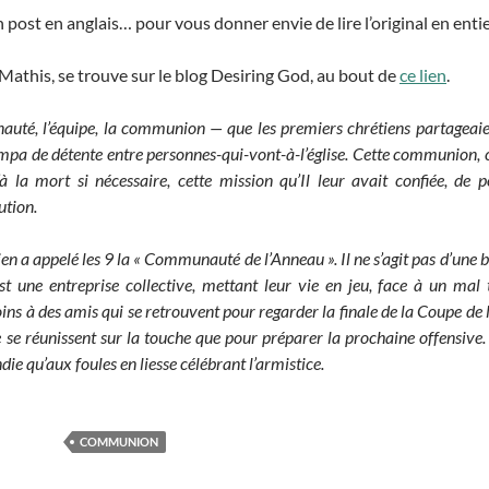
n post en anglais… pour vous donner envie de lire l’original en entie
 Mathis, se trouve sur le blog Desiring God, au bout de
ce lien
.
té, l’équipe, la communion — que les premiers chrétiens partageaient
pa de détente entre personnes-qui-vont-à-l’église. Cette communion, c’é
 la mort si nécessaire, cette mission qu’Il leur avait confiée, de 
ution.
ien a appelé les 9 la « Communauté de l’Anneau ». Il ne s’agit pas d’une 
est une entreprise collective, mettant leur vie en jeu, face à un mal 
à des amis qui se retrouvent pour regarder la finale de la Coupe de la L
 ne se réunissent sur la touche que pour préparer la prochaine offensi
 qu’aux foules en liesse célébrant l’armistice.
COMMUNION