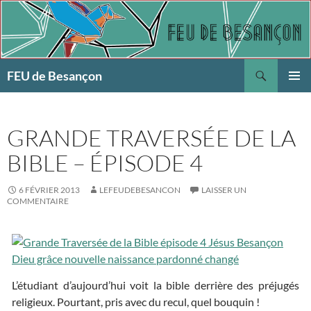
Aller
au
contenu
Recherche
FEU de Besançon
MENU
PRINCI
GRANDE TRAVERSÉE DE LA
BIBLE – ÉPISODE 4
6 FÉVRIER 2013
LEFEUDEBESANCON
LAISSER UN
COMMENTAIRE
L’étudiant d’aujourd’hui voit la bible derrière des préjugés
religieux. Pourtant, pris avec du recul, quel bouquin !