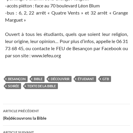
-accès piéton : face au 70 boulevard Léon Blum
-bus : 6, 2, 22 arrêt « Quatre Vents » et 32 arrêt « Grange
Marguet »
Ouvert à tous les étudiants, quels que soient leur religion,
leur origine, leur opinion… Pour plus d’infos, appelle le 06 31
73 68 45, ou contacte le FEU de Besançon par Facebook ou
par son site : www.lefeu.org
BESANÇON
BIBLE
DÉCOUVRIR
ÉTUDIANT
GTB
SOIRÉE
TEXTE DE LA BIBLE
ARTICLE PRÉCÉDENT
Navigation
(Re)découvrons la Bible
des
ARTICLE SUIVANT