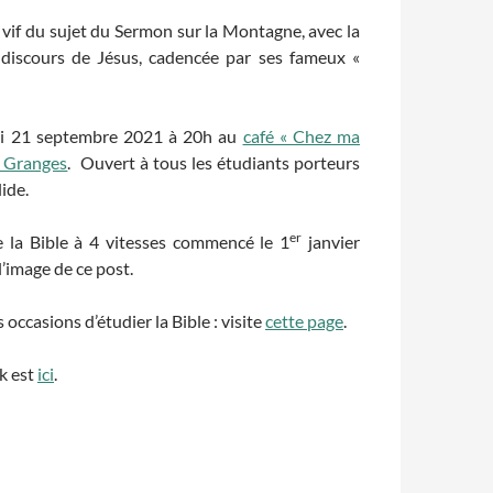
vif du sujet du Sermon sur la Montagne, avec la
 discours de Jésus, cadencée par ses fameux «
di 21 septembre 2021 à 20h au
café « Chez ma
s Granges
. Ouvert à tous les étudiants porteurs
lide.
er
e la Bible à 4 vitesses commencé le 1
janvier
l’image de ce post.
occasions d’étudier la Bible : visite
cette page
.
k est
ici
.