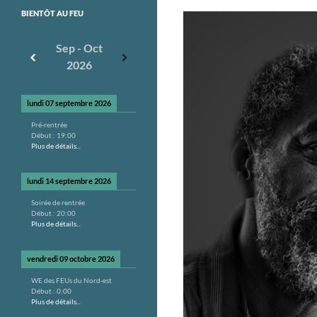
BIENTÔT AU FEU
Sep - Oct
2026
lundi 07 septembre 2026
Pré-rentrée
Début :
19:00
Plus de détails...
lundi 14 septembre 2026
Soirée de rentrée
Début :
20:00
Plus de détails...
vendredi 09 octobre 2026
WE des FEUs du Nord-est
Début :
0:00
Plus de détails...