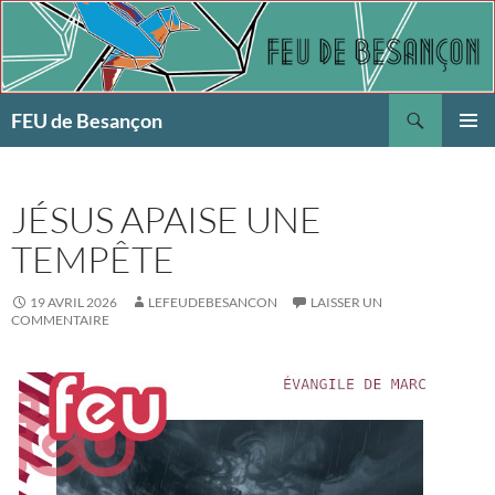
Aller
au
contenu
Recherche
FEU de Besançon
MENU
PRINCI
JÉSUS APAISE UNE
TEMPÊTE
19 AVRIL 2026
LEFEUDEBESANCON
LAISSER UN
COMMENTAIRE