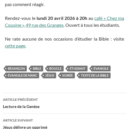
pas comment réagir.
Rendez-vous le
lundi 20 avril 2026 à 20h
au
café « Chez ma
Cousine », 49 rue des Granges
. Ouvert à tous les étudiants.
Ne rate aucune de nos occasions d’étudier la Bible : visite
cette page
.
BESANÇON
BIBLE
BOUCLE
ÉTUDIANT
ÉVANGILE
ÉVANGILE DE MARC
JÉSUS
SOIRÉE
TEXTE DE LA BIBLE
ARTICLE PRÉCÉDENT
Navigation
Lecture de la Genèse
des
ARTICLE SUIVANT
articles
Jésus délivre un opprimé