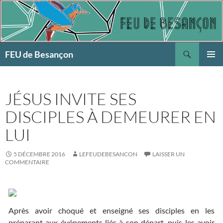
Aller
au
contenu
Recherche
FEU de Besançon
MENU
PRINCI
JÉSUS INVITE SES
DISCIPLES À DEMEURER EN
LUI
5 DÉCEMBRE 2016
LEFEUDEBESANCON
LAISSER UN
COMMENTAIRE
Après avoir choqué et enseigné ses disciples en les
préparant aux événements liés à son départ, puis les avoir