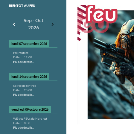
BIENTÔT AU FEU
Sep - Oct
2026
lundi 07 septembre 2026
Pré-rentrée
Début :
19:00
Plus de détails...
lundi 14 septembre 2026
Soirée de rentrée
Début :
20:00
Plus de détails...
vendredi 09 octobre 2026
WE des FEUs du Nord-est
Début :
0:00
Plus de détails...