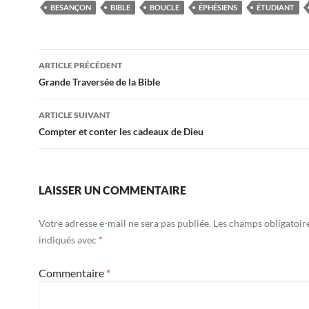
BESANÇON
BIBLE
BOUCLE
ÉPHÉSIENS
ÉTUDIANT
ARTICLE PRÉCÉDENT
Navigation
Grande Traversée de la Bible
des
ARTICLE SUIVANT
articles
Compter et conter les cadeaux de Dieu
LAISSER UN COMMENTAIRE
Votre adresse e-mail ne sera pas publiée.
Les champs obligatoir
indiqués avec
*
Commentaire
*