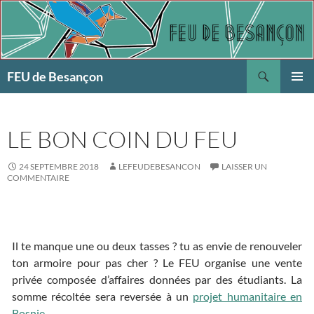
Aller
au
contenu
Recherche
FEU de Besançon
MENU
PRINCI
LE BON COIN DU FEU
24 SEPTEMBRE 2018
LEFEUDEBESANCON
LAISSER UN
COMMENTAIRE
Il te manque une ou deux tasses ? tu as envie de renouveler
ton armoire pour pas cher ? Le FEU organise une vente
privée composée d’affaires données par des étudiants. La
somme récoltée sera reversée à un
projet humanitaire en
Bosnie
.