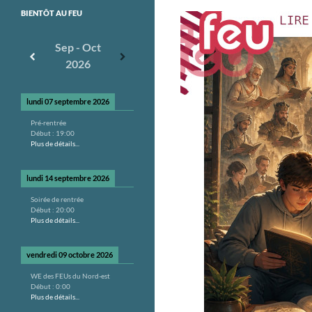
BIENTÔT AU FEU
Sep - Oct
2026
lundi 07 septembre 2026
Pré-rentrée
Début :
19:00
Plus de détails...
lundi 14 septembre 2026
Soirée de rentrée
Début :
20:00
Plus de détails...
vendredi 09 octobre 2026
WE des FEUs du Nord-est
Début :
0:00
Plus de détails...