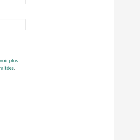
voir plus
raitées
.