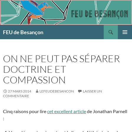
Aller
au
contenu
Recherche
FEU de Besançon
MENU
PRINCI
ON NE PEUT PAS SÉPARER
DOCTRINE ET
COMPASSION
27 MARS 2014
LEFEUDEBESANCON
LAISSER UN
COMMENTAIRE
Cinq raisons pour lire
cet excellent article
de Jonathan Parnell
: