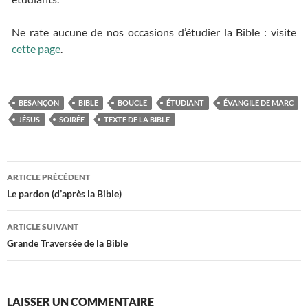
Ne rate aucune de nos occasions d’étudier la Bible : visite
cette page
.
BESANÇON
BIBLE
BOUCLE
ÉTUDIANT
ÉVANGILE DE MARC
JÉSUS
SOIRÉE
TEXTE DE LA BIBLE
ARTICLE PRÉCÉDENT
Navigation
Le pardon (d’après la Bible)
des
ARTICLE SUIVANT
articles
Grande Traversée de la Bible
LAISSER UN COMMENTAIRE