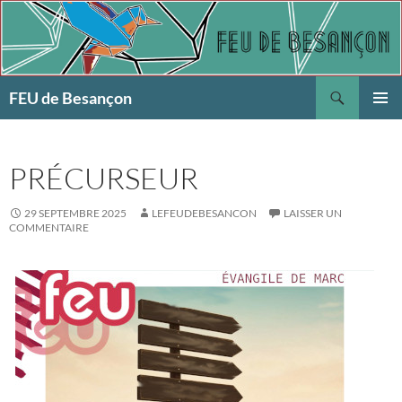
Aller
au
contenu
Recherche
FEU de Besançon
MENU
PRINCI
PRÉCURSEUR
29 SEPTEMBRE 2025
LEFEUDEBESANCON
LAISSER UN
COMMENTAIRE