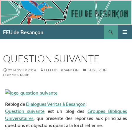
Aller
au
contenu
Recherche
FEU de Besançon
MENU
PRINCI
QUESTION SUIVANTE
22 JANVIER 2014
LEFEUDEBESANCON
LAISSER UN
COMMENTAIRE
Reblog de
Dialogues Veritas à Besançon
:
Question suivante
est un blog des
Groupes Bibliques
Universitaires
, qui présente des réponses aux principales
questions et objections quant à la foi chrétienne.