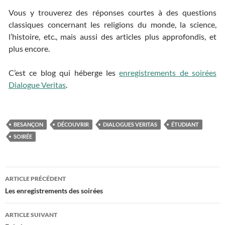
Vous y trouverez des réponses courtes à des questions
classiques concernant les religions du monde, la science,
l’histoire, etc., mais aussi des articles plus approfondis, et
plus encore.
C’est ce blog qui héberge les
enregistrements de soirées
Dialogue Veritas
.
BESANÇON
DÉCOUVRIR
DIALOGUES VERITAS
ÉTUDIANT
SOIRÉE
ARTICLE PRÉCÉDENT
Navigation
Les enregistrements des soirées
des
ARTICLE SUIVANT