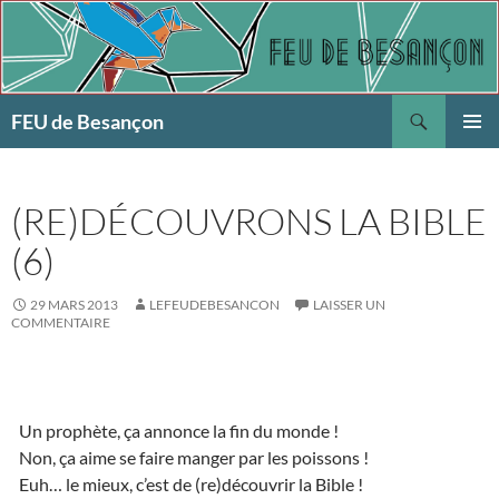
Aller
au
contenu
Recherche
FEU de Besançon
MENU
PRINCI
(RE)DÉCOUVRONS LA BIBLE
(6)
29 MARS 2013
LEFEUDEBESANCON
LAISSER UN
COMMENTAIRE
Un prophète, ça annonce la fin du monde !
Non, ça aime se faire manger par les poissons !
Euh… le mieux, c’est de (re)découvrir la Bible !