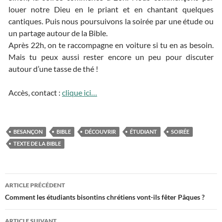
louer notre Dieu en le priant et en chantant quelques
cantiques. Puis nous poursuivons la soirée par une étude ou
un partage autour de la Bible.
Après 22h, on te raccompagne en voiture si tu en as besoin.
Mais tu peux aussi rester encore un peu pour discuter
autour d’une tasse de thé !
Accès, contact :
clique ici…
BESANÇON
BIBLE
DÉCOUVRIR
ÉTUDIANT
SOIRÉE
TEXTE DE LA BIBLE
ARTICLE PRÉCÉDENT
Navigation
Comment les étudiants bisontins chrétiens vont-ils fêter Pâques ?
des
ARTICLE SUIVANT