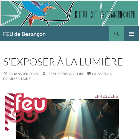
Aller
au
contenu
Recherche
FEU de Besançon
MENU
PRINCI
S’EXPOSER À LA LUMIÈRE
28 JANVIER 2025
LEFEUDEBESANCON
LAISSER UN
COMMENTAIRE