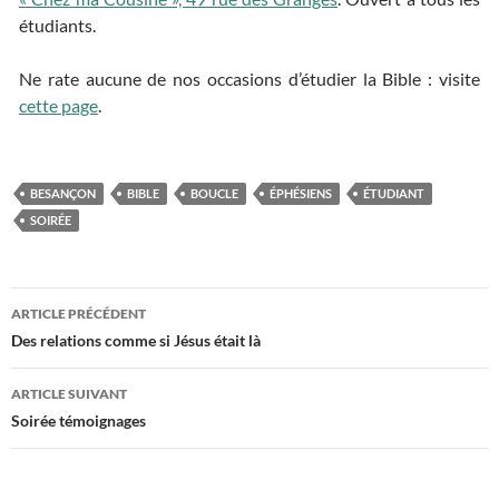
étudiants.
Ne rate aucune de nos occasions d’étudier la Bible : visite
cette page
.
BESANÇON
BIBLE
BOUCLE
ÉPHÉSIENS
ÉTUDIANT
SOIRÉE
ARTICLE PRÉCÉDENT
Navigation
Des relations comme si Jésus était là
des
ARTICLE SUIVANT
articles
Soirée témoignages