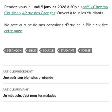
Rendez-vous le
lundi 5 janvier 2026 à 20h
au
café « Chez ma
Cousine », 49 rue des Granges
. Ouvert à tous les étudiants.
Ne rate aucune de nos occasions d’étudier la Bible : visite
cette page
.
BESANÇON
BIBLE
BOUCLE
ÉTUDIANT
SOIRÉE
ARTICLE PRÉCÉDENT
Navigation
Une guérison bien plus profonde
des
ARTICLE SUIVANT
articles
Un médecin, c’est pour les malades