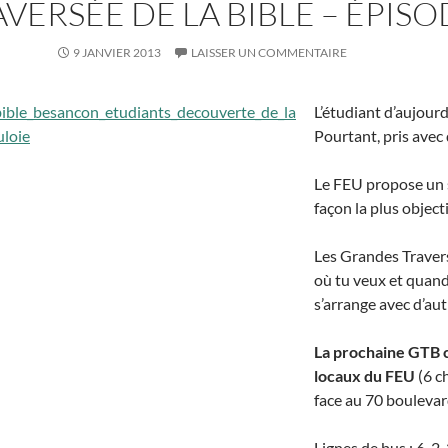
ERSÉE DE LA BIBLE – ÉPISO
9 JANVIER 2013
LAISSER UN COMMENTAIRE
L’étudiant d’aujourd
Pourtant, pris avec 
Le FEU propose un su
façon la plus objec
Les Grandes Traversé
où tu veux et quand
s’arrange avec d’aut
La prochaine GTB c
locaux du FEU
(6 c
face au 70 bouleva
Lignes de bus : 6, 2