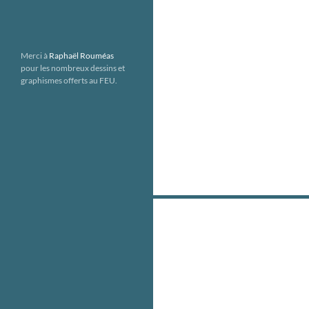
Merci à
Raphaël Rouméas
pour les nombreux dessins et
graphismes offerts au FEU.
Navigation
des
articles