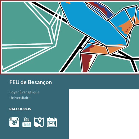
Aller
au
contenu
Recherche
FEU de Besançon
Foyer Évangélique
Universitaire
RACCOURCIS