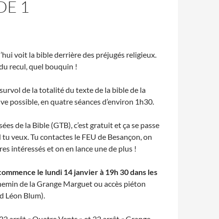
DE 1
’hui voit la bible derrière des préjugés religieux.
du recul, quel bouquin !
rvol de la totalité du texte de la bible de la
tive possible, en quatre séances d’environ 1h30.
es de la Bible (GTB), c’est gratuit et ça se passe
 tu veux. Tu contactes le FEU de Besançon, on
res intéressés et on en lance une de plus !
ommence le lundi 14 janvier à 19h 30 dans les
hemin de la Grange Marguet ou accès piéton
rd Léon Blum).
, 22 arrêt « Quatre Vents » et 32 arrêt « Grange