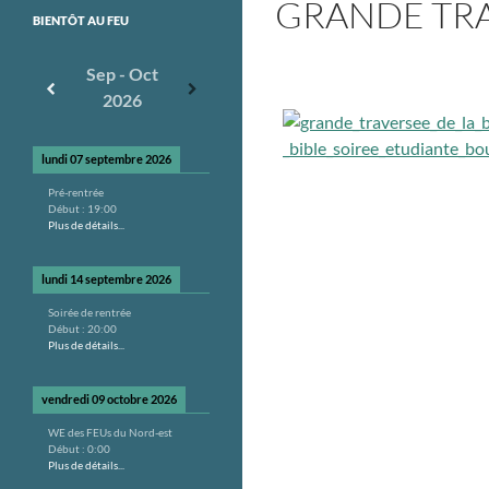
GRANDE TRAV
BIENTÔT AU FEU
Sep - Oct
2026
lundi 07 septembre 2026
Pré-rentrée
Début :
19:00
Plus de détails...
lundi 14 septembre 2026
Soirée de rentrée
Début :
20:00
Plus de détails...
vendredi 09 octobre 2026
WE des FEUs du Nord-est
Début :
0:00
Plus de détails...