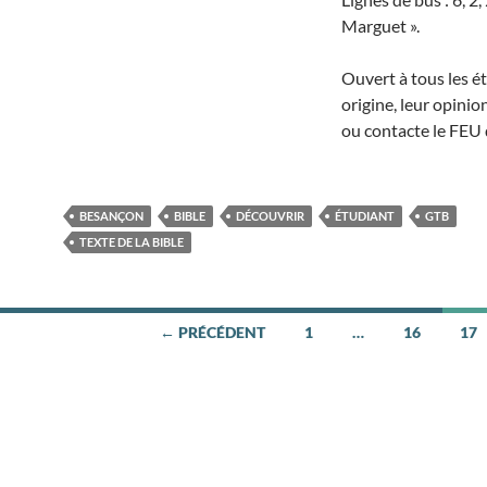
Marguet ».
Ouvert à tous les ét
origine, leur opinio
ou contacte le FEU
BESANÇON
BIBLE
DÉCOUVRIR
ÉTUDIANT
GTB
TEXTE DE LA BIBLE
← PRÉCÉDENT
1
…
16
17