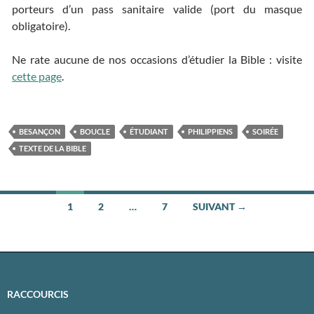
porteurs d’un pass sanitaire valide (port du masque
obligatoire).
Ne rate aucune de nos occasions d’étudier la Bible : visite
cette page
.
BESANÇON
BOUCLE
ÉTUDIANT
PHILIPPIENS
SOIRÉE
TEXTE DE LA BIBLE
1
2
…
7
SUIVANT →
Navigation
des
articles
RACCOURCIS