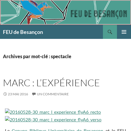
Aller
au
contenu
Recherche
FEU de Besançon
MENU
PRINCI
Archives par mot-clé : spectacle
MARC : L’EXPÉRIENCE
23 MAI 2016
UN COMMENTAIRE
Le
Groupe Biblique Universitaire de Besançon
et le FEU