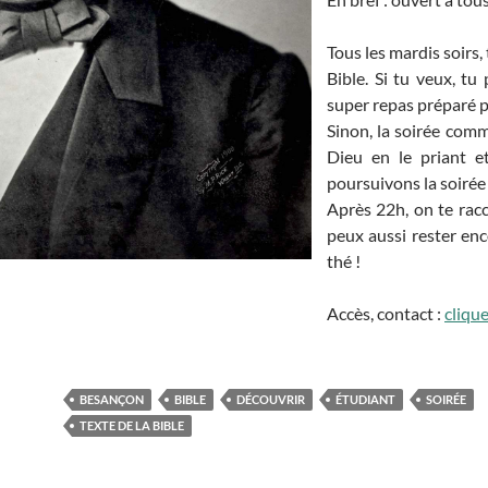
Tous les mardis soirs,
Bible. Si tu veux, t
super repas préparé p
Sinon, la soirée co
Dieu en le priant e
poursuivons la soirée
Après 22h, on te rac
peux aussi rester en
thé !
Accès, contact :
clique
BESANÇON
BIBLE
DÉCOUVRIR
ÉTUDIANT
SOIRÉE
TEXTE DE LA BIBLE