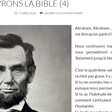
ONS LA BIBLE (4)
7 MARS 2013
LAISSER UN COMMENTAIRE
Abraham, Abraham… V
me dire qu’on parle d’
Nous continuons mar
nous permettront d
Testament jusqu’à Jé
C’est le quatrième vol
ce n’est pas grave, il y
Si tu ne connais rien 
puisque nous parcouro
Si tu as l’habitude de
comment s’articulent 
l’humanité.
En bref : ouvert à tous