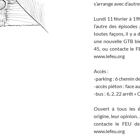
s’arrange avec d’autre
Lundi 11 février à 19h
l’autre des épisode
toutes façons, il y a
une nouvelle GTB bie
45, ou contacte le 
www.lefeu.org
Accès :
-parking : 6 chemin 
-accès piéton : face 
-bus : 6, 2, 22 arrêt 
Ouvert à tous les ét
origine, leur opinion…
contacte le FEU de
www.lefeu.org