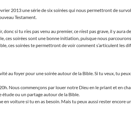
rier 2013 une série de six soirées qui nous permettront de survol
Nouveau Testament.
, donc si tu n’es pas venu au premier, ce n’est pas grave, il y aura d
ble, ces soirées sont une bonne initiation, puisque nous parcourons 
 Bible, ces soirées te permettront de voir comment s’articulent les d
invité au foyer pour une soirée autour de la Bible. Si tu veux, tu p
 20h. Nous commençons par louer notre Dieu en le priant et en ch
e étude ou un partage autour de la Bible.
 en voiture si tu en as besoin. Mais tu peux aussi rester encore un