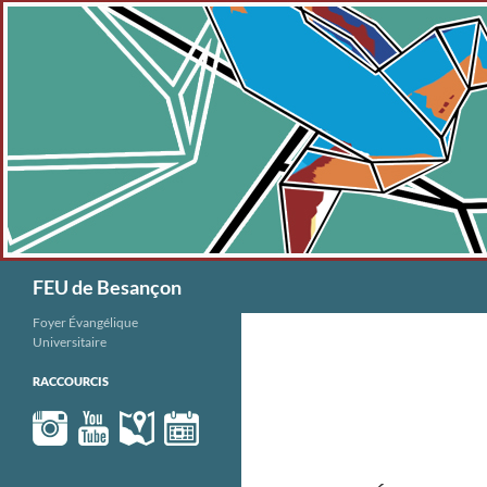
Aller
au
contenu
Recherche
FEU de Besançon
Foyer Évangélique
Universitaire
RACCOURCIS