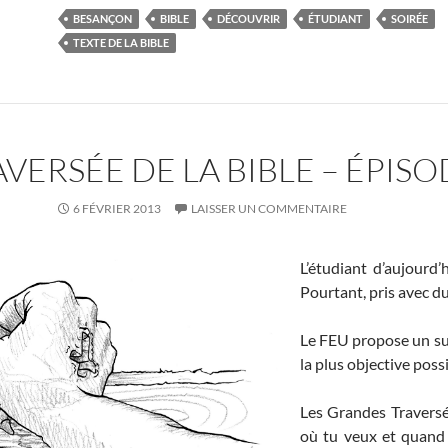
BESANÇON
BIBLE
DÉCOUVRIR
ÉTUDIANT
SOIRÉE
TEXTE DE LA BIBLE
ERSÉE DE LA BIBLE – ÉPISO
6 FÉVRIER 2013
LAISSER UN COMMENTAIRE
L’étudiant d’aujourd’h
Pourtant, pris avec du
Le FEU propose un surv
la plus objective poss
Les Grandes Traversée
où tu veux et quand