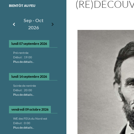
(RE)DÉCOUVR
BIENTÔT AU FEU
Sep - Oct
2026
lundi 07 septembre 2026
Pré-rentrée
Début :
19:00
Plus de détails...
lundi 14 septembre 2026
Soirée de rentrée
Début :
20:00
Plus de détails...
vendredi 09 octobre 2026
WE des FEUs du Nord-est
Début :
0:00
Plus de détails...