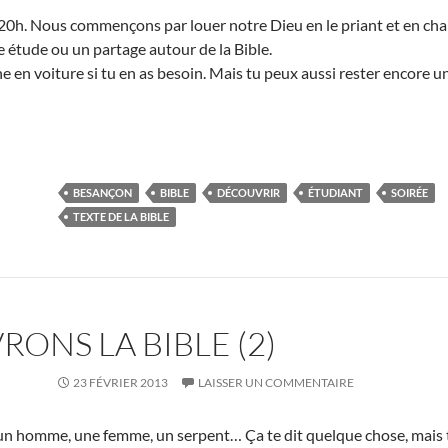
 20h. Nous commençons par louer notre Dieu en le priant et en ch
e étude ou un partage autour de la Bible.
 en voiture si tu en as besoin. Mais tu peux aussi rester encore un
BESANÇON
BIBLE
DÉCOUVRIR
ÉTUDIANT
SOIRÉE
TEXTE DE LA BIBLE
ONS LA BIBLE (2)
23 FÉVRIER 2013
LAISSER UN COMMENTAIRE
, un homme, une femme, un serpent… Ça te dit quelque chose, mais tu