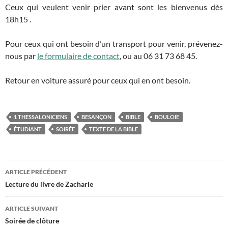
Ceux qui veulent venir prier avant sont les bienvenus dès
18h15 .
Pour ceux qui ont besoin d’un transport pour venir, prévenez-
nous par
le formulaire de contact
, ou au 06 31 73 68 45.
Retour en voiture assuré pour ceux qui en ont besoin.
1 THESSALONICIENS
BESANÇON
BIBLE
BOULOIE
ÉTUDIANT
SOIRÉE
TEXTE DE LA BIBLE
ARTICLE PRÉCÉDENT
Navigation
Lecture du livre de Zacharie
des
ARTICLE SUIVANT
articles
Soirée de clôture