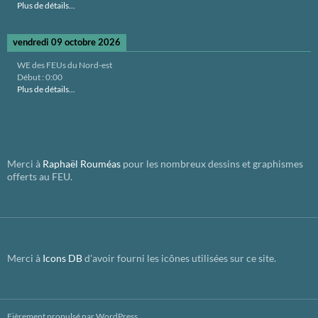
Plus de détails...
vendredi 09 octobre 2026
WE des FEUs du Nord-est
Début :
0:00
Plus de détails...
Merci à
Raphaël Rouméas
pour les nombreux dessins et graphismes
offerts au FEU.
Merci à
Icons DB
d'avoir fourni les icônes utilisées sur ce site.
Fièrement propulsé par WordPress