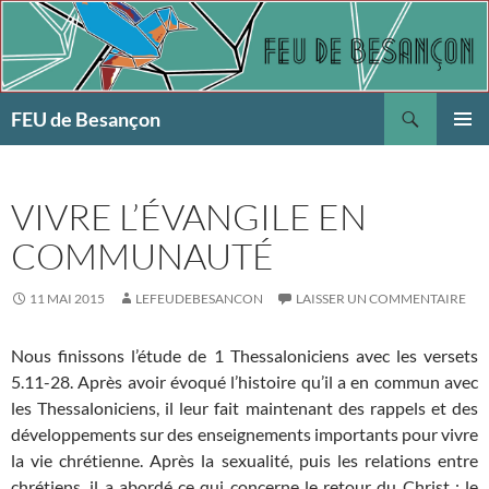
Aller
au
contenu
Recherche
FEU de Besançon
MENU
PRINCI
VIVRE L’ÉVANGILE EN
COMMUNAUTÉ
11 MAI 2015
LEFEUDEBESANCON
LAISSER UN COMMENTAIRE
Nous finissons l’étude de 1 Thessaloniciens avec les versets
5.11-28. Après avoir évoqué l’histoire qu’il a en commun avec
les Thessaloniciens, il leur fait maintenant des rappels et des
développements sur des enseignements importants pour vivre
la vie chrétienne. Après la sexualité, puis les relations entre
chrétiens, il a abordé ce qui concerne le retour du Christ : le