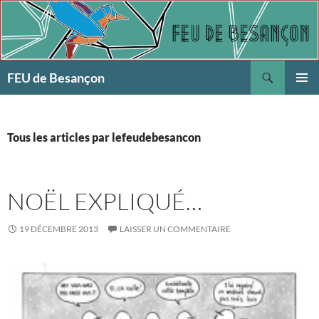
Aller
au
contenu
Recherche
FEU de Besançon
MENU
PRINCI
Tous les articles par lefeudebesancon
NOËL EXPLIQUÉ…
19 DÉCEMBRE 2013
LAISSER UN COMMENTAIRE