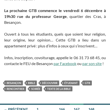
La prochaine GTB commence le vendredi 6 décembre à
19h30 rue du professeur George
, quartier des Cras, à
Besançon.
Ouvert à tous les étudiants, quels que soient leur religion,
leur origine, leur opinion… Cette GTB a lieu dans un
appartement privé : plus d’infos à ceux qui s’inscrivent…
Infos, inscription, covoiturage, appelle le 06 31 73 68 45, ou
contacte le FEU de Besançon
par Facebook
ou
par son site
!
BESANÇON
BIBLE
DÉCOUVRIR
ÉTUDIANT
GTB
RENCONTRER
SOIRÉE
TEXTE DE LA BIBLE
← PRÉCÉDENT
1
…
166
167
168
…