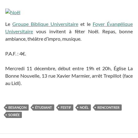
Le
Groupe Biblique Universitaire
et le
Foyer Évangélique
Universitaire
vous invitent à fêter Noël. Repas, bonne
ambiance, théâtre d’impro, musique.
P.A.F. : 4€.
Mercredi 11 décembre, début entre 19h et 20h, Église La
Bonne Nouvelle, 13 rue Xavier Marmier, arrêt Trepillot (face
au Lidl).
BESANÇON
ÉTUDIANT
FESTIF
NOËL
RENCONTRER
SOIRÉE