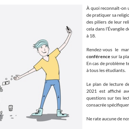
À quoi reconnaît-on
de pratiquer sa religi
des piliers de leur re
cela dans l’Évangile d
à 18.
Rendez-vous le ma
conférence
sur la pl
En cas de problème t
à tous les étudiants.
Le plan de lecture d
2021 est affiché av
questions sur tes lect
consacrée spécifique
Ne rate aucune de nos 