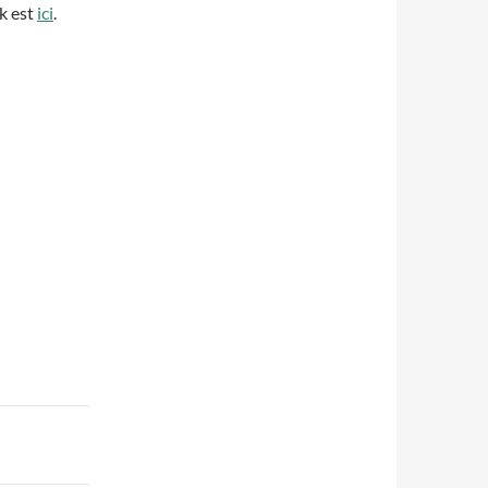
k est
ici
.