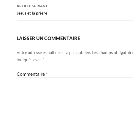
des
ARTICLE SUIVANT
articles
Jésus et la prière
LAISSER UN COMMENTAIRE
Votre adresse e-mail ne sera pas publiée.
Les champs obligatoir
indiqués avec
*
Commentaire
*