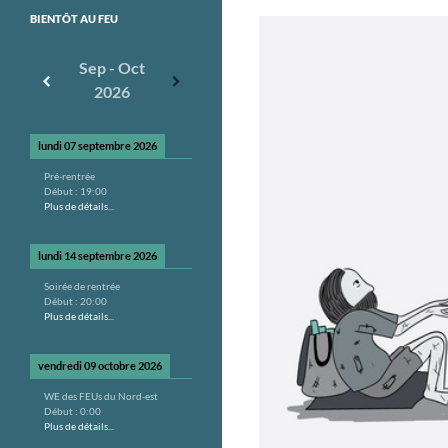
BIENTÔT AU FEU
Sep - Oct
2026
lundi 07 septembre 2026
Pré-rentrée
Début :
19:00
Plus de détails...
lundi 14 septembre 2026
Soirée de rentrée
Début :
20:00
Plus de détails...
vendredi 09 octobre 2026
WE des FEUs du Nord-est
Début :
0:00
Plus de détails...