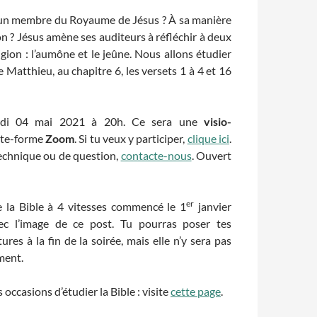
 un membre du Royaume de Jésus ? À sa manière
on ? Jésus amène ses auditeurs à réfléchir à deux
ligion : l’aumône et le jeûne. Nous allons étudier
e Matthieu, au chapitre 6, les versets 1 à 4 et 16
rdi 04 mai 2021 à 20h. Ce sera une
visio-
ate-forme
Zoom
. Si tu veux y participer,
clique ici
.
echnique ou de question,
contacte-nous
. Ouvert
er
e la Bible à 4 vitesses commencé le 1
janvier
ec l’image de ce post. Tu pourras poser tes
ures à la fin de la soirée, mais elle n’y sera pas
ment.
occasions d’étudier la Bible : visite
cette page
.