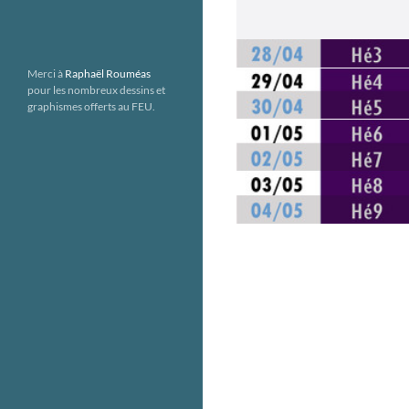
Merci à
Raphaël Rouméas
pour les nombreux dessins et
graphismes offerts au FEU.