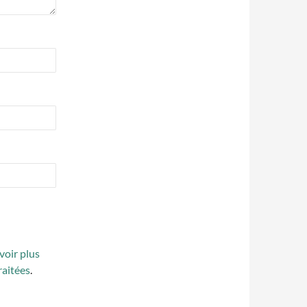
voir plus
raitées
.