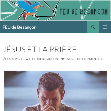
Aller
au
contenu
Recherche
FEU de Besançon
MENU
PRINCI
JÉSUS ET LA PRIÈRE
4 MAI 2021
LEFEUDEBESANCON
LAISSER UN COMMENTAIRE