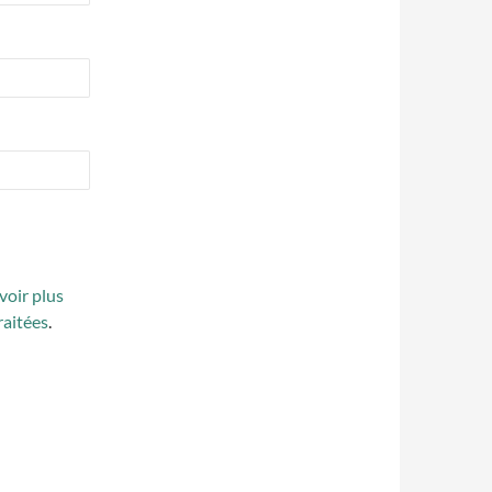
voir plus
raitées
.