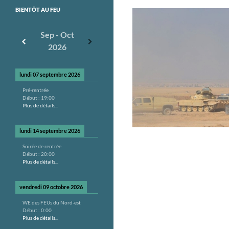
BIENTÔT AU FEU
Sep - Oct
2026
lundi 07 septembre 2026
Pré-rentrée
Début :
19:00
Plus de détails...
lundi 14 septembre 2026
Soirée de rentrée
Début :
20:00
Plus de détails...
vendredi 09 octobre 2026
WE des FEUs du Nord-est
Début :
0:00
Plus de détails...