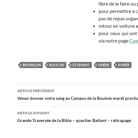
libre de le faire ou
pour permettre à ce
pas de repas organi
retour en voiture 
pour ceux qui ont
via notre page
Con
BESANÇON
BOULOIE
ÉTUDIANT
PRIÈRE
SOIRÉE
ARTICLE PRÉCÉDENT
Navigation
Venez donner votre sang au Campus de la Bouloie mardi proch
des
ARTICLE SUIVANT
articles
Grande Traversée de la Bible – quartier Battant – rattrapage