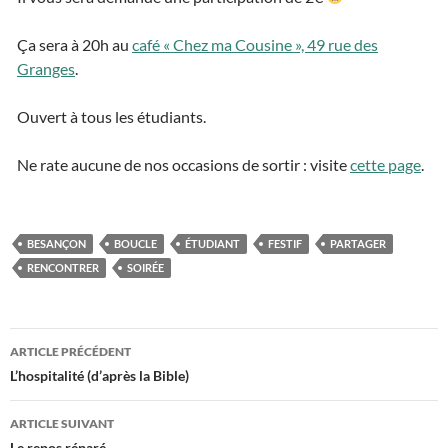
Ça sera à 20h au
café « Chez ma Cousine », 49 rue des
Granges
.
Ouvert à tous les étudiants.
Ne rate aucune de nos occasions de sortir : visite
cette page
.
BESANÇON
BOUCLE
ÉTUDIANT
FESTIF
PARTAGER
RENCONTRER
SOIRÉE
ARTICLE PRÉCÉDENT
Navigation
L’hospitalité (d’après la Bible)
des
ARTICLE SUIVANT
Le repos réparé