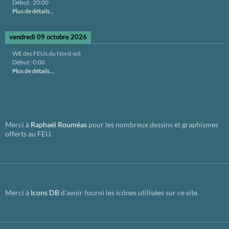
Début :
20:00
Plus de détails...
vendredi 09 octobre 2026
WE des FEUs du Nord-est
Début :
0:00
Plus de détails...
Merci à
Raphaël Rouméas
pour les nombreux dessins et graphismes
offerts au FEU.
Merci à
Icons DB
d'avoir fourni les icônes utilisées sur ce site.