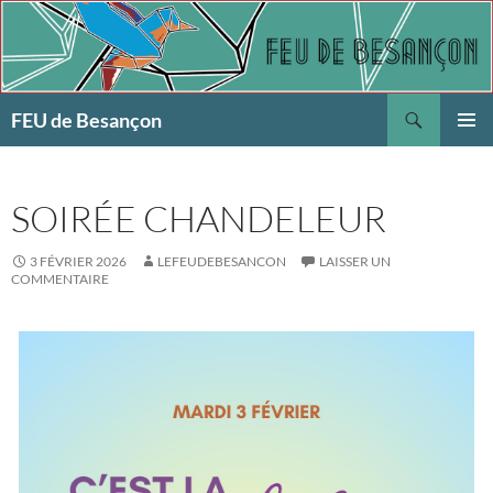
Aller
au
contenu
Recherche
FEU de Besançon
MENU
PRINCI
SOIRÉE CHANDELEUR
3 FÉVRIER 2026
LEFEUDEBESANCON
LAISSER UN
COMMENTAIRE