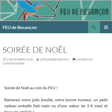
Aller
au
contenu
Recherche
FEU de Besançon
MENU
PRINCI
SOIRÉE DE NOËL
3 DÉCEMBRE 2018
LEFEUDEBESANCON
LAISSER UN
COMMENTAIRE
Soirée de Noël au coin du FEU !
Ramenez votre jolie bouille, votre bonne humeur, un petit
cadeau emballé (fait-main ou d’une valeur de 3 € max) et
tous vos ami(e)s !