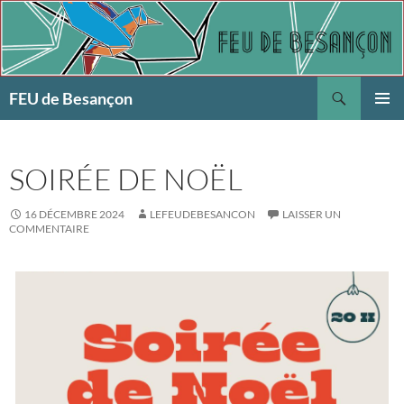
Aller
au
contenu
Recherche
FEU de Besançon
MENU
PRINCI
SOIRÉE DE NOËL
16 DÉCEMBRE 2024
LEFEUDEBESANCON
LAISSER UN
COMMENTAIRE