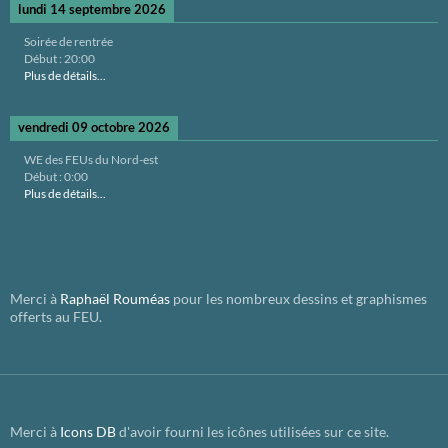
lundi 14 septembre 2026
Soirée de rentrée
Début :
20:00
Plus de détails...
vendredi 09 octobre 2026
WE des FEUs du Nord-est
Début :
0:00
Plus de détails...
Merci à
Raphaël Rouméas
pour les nombreux dessins et graphismes
offerts au FEU.
Merci à
Icons DB
d'avoir fourni les icônes utilisées sur ce site.