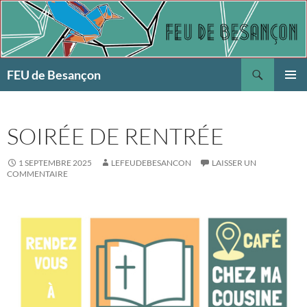
Aller
au
contenu
Recherche
FEU de Besançon
MENU
PRINCI
SOIRÉE DE RENTRÉE
1 SEPTEMBRE 2025
LEFEUDEBESANCON
LAISSER UN
COMMENTAIRE