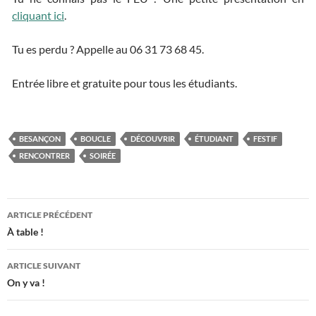
cliquant ici
.
Tu es perdu ? Appelle au 06 31 73 68 45.
Entrée libre et gratuite pour tous les étudiants.
BESANÇON
BOUCLE
DÉCOUVRIR
ÉTUDIANT
FESTIF
RENCONTRER
SOIRÉE
ARTICLE PRÉCÉDENT
Navigation
À table !
des
ARTICLE SUIVANT
articles
On y va !