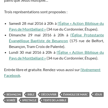
pains que Jésus multiplie…
Trois représentations sont proposées :
Samedi 28 mai 2016 à 20h à
l’Église « Action Biblique du
Pays de Montbéliard »
(34 rue du Cordonnier, Étupes).
Dimanche 29 mai 2016 à 20h à
l’Église Protestante
Évangélique Baptiste de Besançon
(175 rue de Belfort,
Besançon, Tram Croix de Palente).
Lundi 30 mai 2016 à 20h à
l’Église « Action Biblique du
Pays de Montbéliard »
(34 rue du Cordonnier, Étupes).
Entrée libre et gratuite. Rendez-vous aussi sur
l’événement
Facebook
.
BESANÇON
BIBLE
DÉCOUVRIR
ÉVANGILE DE MARC
JÉSUS
SOIRÉE
SPECTACLE
TEXTE DE LA BIBLE