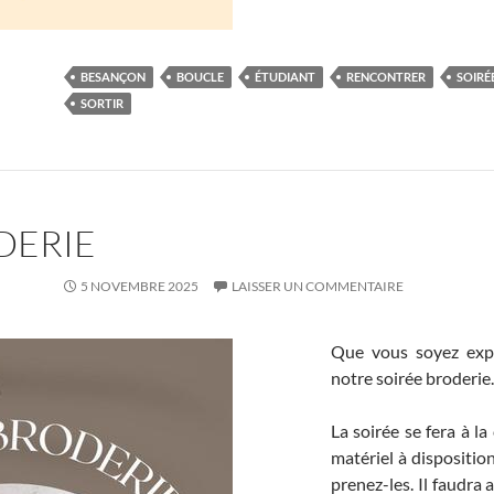
BESANÇON
BOUCLE
ÉTUDIANT
RENCONTRER
SOIRÉ
SORTIR
DERIE
5 NOVEMBRE 2025
LAISSER UN COMMENTAIRE
Que vous soyez expe
notre soirée broderie.
La soirée se fera à l
matériel à disposition
prenez-les. Il faudra