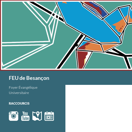
Aller
au
contenu
Recherche
FEU de Besançon
Foyer Évangélique
Universitaire
RACCOURCIS