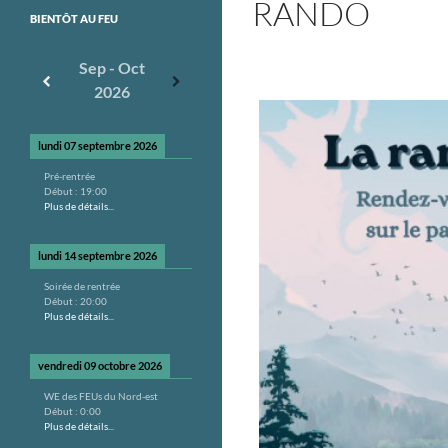
RANDO
BIENTÔT AU FEU
Sep - Oct
2026
lundi 07 septembre 2026
Pré-rentrée
Début :
19:00
Plus de détails...
lundi 14 septembre 2026
Soirée de rentrée
Début :
20:00
Plus de détails...
vendredi 09 octobre 2026
WE des FEUs du Nord-est
Début :
0:00
Plus de détails...