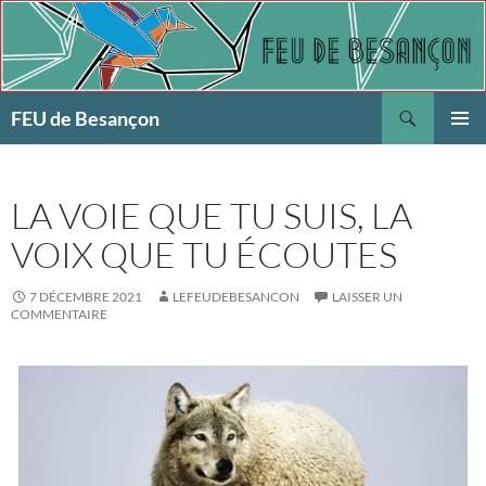
Aller
au
contenu
Recherche
FEU de Besançon
MENU
PRINCI
LA VOIE QUE TU SUIS, LA
VOIX QUE TU ÉCOUTES
7 DÉCEMBRE 2021
LEFEUDEBESANCON
LAISSER UN
COMMENTAIRE