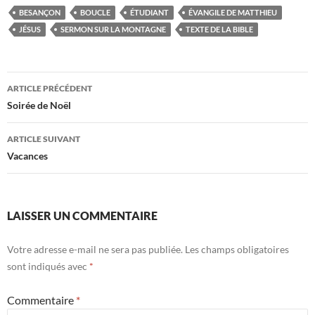
BESANÇON
BOUCLE
ÉTUDIANT
ÉVANGILE DE MATTHIEU
JÉSUS
SERMON SUR LA MONTAGNE
TEXTE DE LA BIBLE
ARTICLE PRÉCÉDENT
Navigation
Soirée de Noël
des
ARTICLE SUIVANT
articles
Vacances
LAISSER UN COMMENTAIRE
Votre adresse e-mail ne sera pas publiée.
Les champs obligatoires
sont indiqués avec
*
Commentaire
*