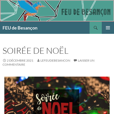
Aller
au
contenu
Recherche
FEU de Besançon
MENU
PRINCI
SOIRÉE DE NOËL
2 DÉCEMBRE 2021
LEFEUDEBESANCON
LAISSER UN
COMMENTAIRE