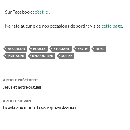
Sur Facebook :
c’est ici
.
Ne rate aucune de nos occasions de sortir : visite
cette page
.
BESANÇON
BOUCLE
ÉTUDIANT
FESTIF
NOËL
PARTAGER
RENCONTRER
SOIRÉE
ARTICLE PRÉCÉDENT
Navigation
Jésus et notre orgueil
des
ARTICLE SUIVANT
articles
La voie que tu suis, la voix que tu écoutes