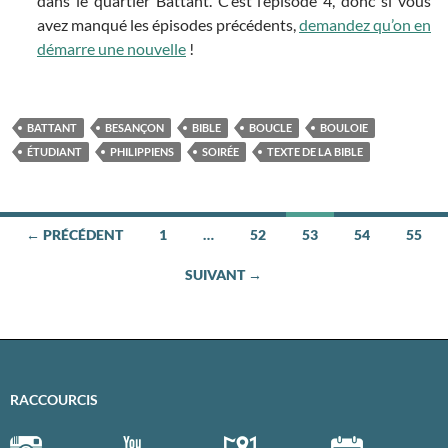
dans le quartier Battant. C’est l’épisode 4, donc si vous
avez manqué les épisodes précédents,
demandez qu’on en
démarre une nouvelle
!
BATTANT
BESANÇON
BIBLE
BOUCLE
BOULOIE
ÉTUDIANT
PHILIPPIENS
SOIRÉE
TEXTE DE LA BIBLE
← PRÉCÉDENT
1
…
52
53
54
55
Navigation
SUIVANT →
des
articles
RACCOURCIS