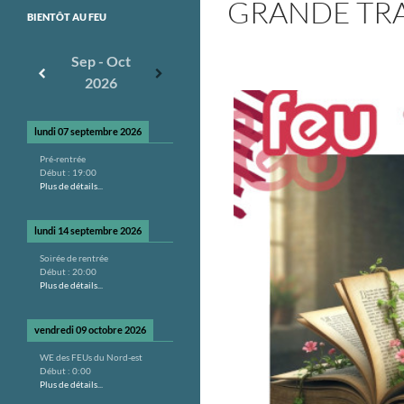
GRANDE TRA
BIENTÔT AU FEU
Sep - Oct
2026
lundi 07 septembre 2026
Pré-rentrée
Début :
19:00
Plus de détails...
lundi 14 septembre 2026
Soirée de rentrée
Début :
20:00
Plus de détails...
vendredi 09 octobre 2026
WE des FEUs du Nord-est
Début :
0:00
Plus de détails...