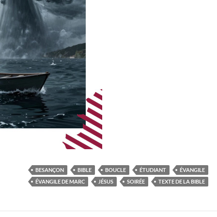
BESANÇON
BIBLE
BOUCLE
ÉTUDIANT
ÉVANGILE
ÉVANGILE DE MARC
JÉSUS
SOIRÉE
TEXTE DE LA BIBLE