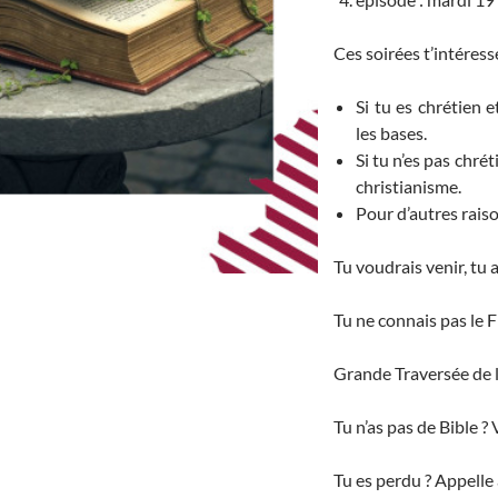
Ces soirées t’intéress
Si tu es chrétien 
les bases.
Si tu n’es pas chré
christianisme.
Pour d’autres rais
Tu voudrais venir, tu 
Tu ne connais pas le 
Grande Traversée de la
Tu n’as pas de Bible ? 
Tu es perdu ? Appelle