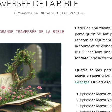
VERSÉE DE LA BIBLE
26 AVRIL 2026
LAISSER UN COMMENTAIRE
Parler de spiritualité
parce qu’on ne sait 
répéter les arguments 
la source et de voir d
le FEU : se faire une
fondateur de la foi chr
Quatre soirées part
mardi 28 avril 2026
Granges
. Ouvert à to
épisode : mardi 28
épisode : mardi 5 
épisode : mardi 12
épisode : mardi 19