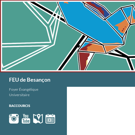
Aller
au
contenu
Recherche
FEU de Besançon
Foyer Évangélique
Universitaire
RACCOURCIS